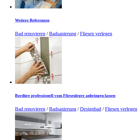
Weitere Referenzen
Bad renovieren
/
Badsanierung
/
Fliesen verlegen
Bordüre professionell vom Fliesenleger anbringen lassen
Bad renovieren
/
Badsanierung
/
Designbad
/
Fliesen verlegen