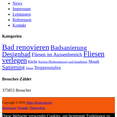
News
Impressum
Leistungen
Referenzen
Kontakt
Kategorien
Bad renovieren
Badsanierung
Fliesen
Designbad
Fliesen im Aussenbereich
verlegen
Küche
Mosaik
Küchen Modernisierung und Installation
Sanierung
Treppenstufen
Sauna
Besucher-Zähler
375853
Besucher
Copyright © 2019
| Ritter Mediendesign
Impressum
|
Kontakt
|
Datenschutz
Diese Webseite verwendet Cookies, um bestimmte Funktionen zu