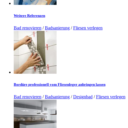
Weitere Referenzen
Bad renovieren
/
Badsanierung
/
Fliesen verlegen
Bordüre professionell vom Fliesenleger anbringen lassen
Bad renovieren
/
Badsanierung
/
Designbad
/
Fliesen verlegen