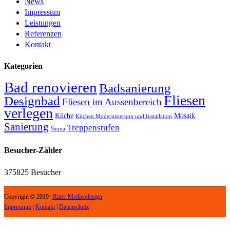
News
Impressum
Leistungen
Referenzen
Kontakt
Kategorien
Bad renovieren
Badsanierung
Fliesen
Designbad
Fliesen im Aussenbereich
verlegen
Küche
Mosaik
Küchen Modernisierung und Installation
Sanierung
Treppenstufen
Sauna
Besucher-Zähler
375825
Besucher
Copyright © 2019
| Ritter Mediendesign
Impressum
|
Kontakt
|
Datenschutz