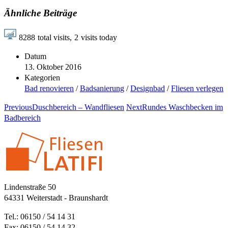
Ähnliche Beiträge
8288
total visits,
2
visits today
Datum
13. Oktober 2016
Kategorien
Bad renovieren
/
Badsanierung
/
Designbad
/
Fliesen verlegen
Previous
Duschbereich – Wandfliesen
Next
Rundes Waschbecken im
Badbereich
Lindenstraße 50
64331 Weiterstadt - Braunshardt
Tel.: 06150 / 54 14 31
Fax: 06150 / 54 14 32